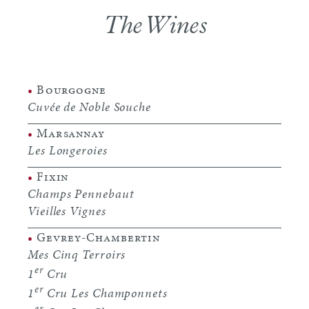
The Wines
•
Bourgogne
Cuvée de Noble Souche
•
Marsannay
Les Longeroies
•
Fixin
Champs Pennebaut
Vieilles Vignes
•
Gevrey-Chambertin
Mes Cinq Terroirs
er
1
Cru
er
1
Cru Les Champonnets
er